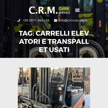
+39 0571 664163
info@crmcarrelli.it
CRM
NUOVO
TAG: CARRELLI ELEV
USATO
ATORI E TRANSPALL
RICAMBI
ET USATI
SERVIZI
CONTATTI
HOME