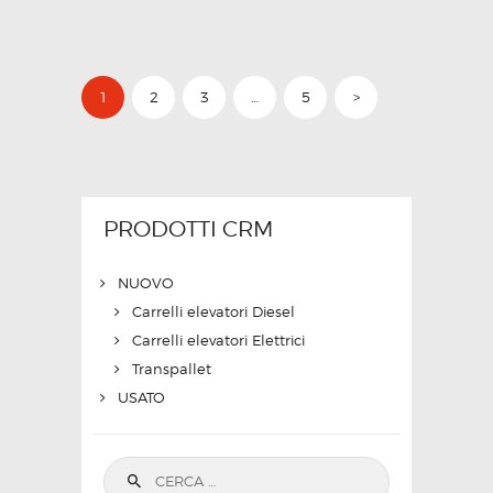
NAVIGAZIONE
PAGE
1
PAGE
2
PAGE
3
…
PAGE
5
>
ARTICOLI
PRODOTTI CRM
NUOVO
Carrelli elevatori Diesel
Carrelli elevatori Elettrici
Transpallet
USATO
Ricerca per: