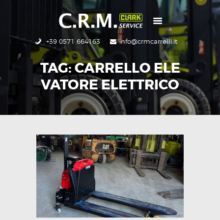
+39 0571 664163
info@crmcarrelli.it
CRM
NUOVO
TAG: CARRELLO ELE
USATO
VATORE ELETTRICO
RICAMBI
SERVIZI
CONTATTI
HOME