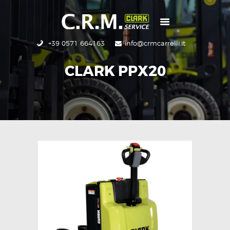
+39 0571 664163
info@crmcarrelli.it
CRM
NUOVO
CLARK PPX20
USATO
RICAMBI
SERVIZI
CONTATTI
HOME