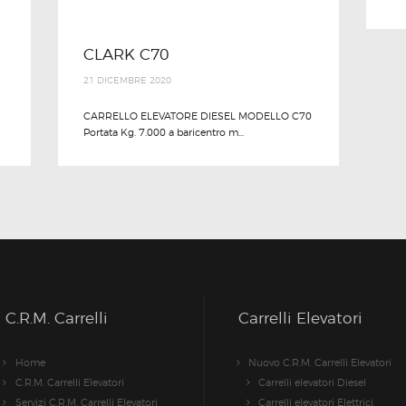
CLARK C70
21 DICEMBRE 2020
CARRELLO ELEVATORE DIESEL MODELLO C70
Portata Kg. 7.000 a baricentro m...
C.R.M. Carrelli
Carrelli Elevatori
Home
Nuovo C.R.M. Carrelli Elevatori
C.R.M. Carrelli Elevatori
Carrelli elevatori Diesel
Servizi C.R.M. Carrelli Elevatori
Carrelli elevatori Elettrici