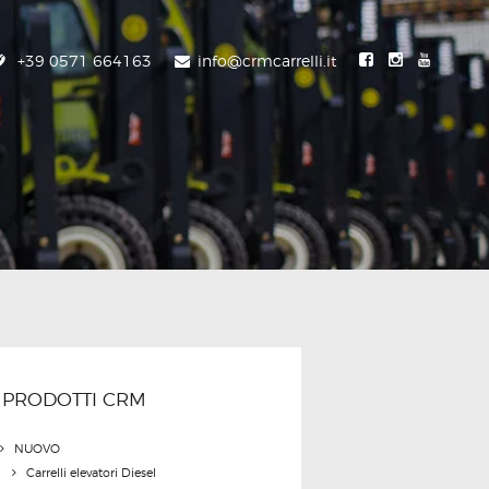
+39 0571 664163
info@crmcarrelli.it
PRODOTTI CRM
NUOVO
Carrelli elevatori Diesel