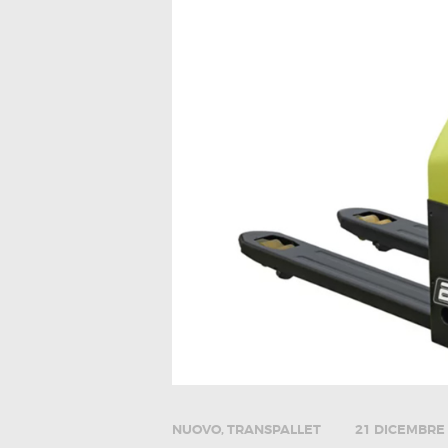
NUOVO
,
TRANSPALLET
21 DICEMBRE