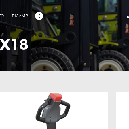
CRM
NUOVO
TO
RICAMBI
USATO
RICAMBI
SERVIZI
X18
CONTATTI
HOME