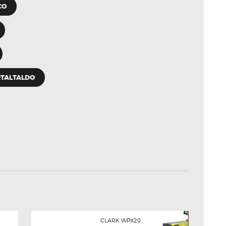
CO
RTALTALDO
 ARTICOLI
Next post:
CLARK WPX20