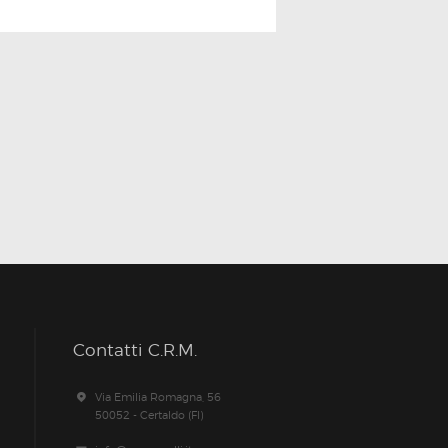
Contatti C.R.M.
Via Emilia Romagna, 56
50052 - Certaldo (FI)