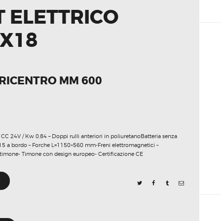
 ELETTRICO
X18
ARICENTRO MM 600
C 24V / Kw 0,84 – Doppi rulli anteriori in poliuretanoBatteria senza
5 a bordo – Forche L=1150×560 mm-Freni elettromagnetici –
 timone- Timone con design europeo- Certificazione CE